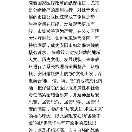
随着国家医疗改革的纵深推进，尤其
是分级诊疗的应用推行，对处于夹心
层的市级公立医院形成了倒逼之势，
生存空间在压缩、发展形势更加严
峻、市场考验更为严苛。在公立医院
大洗牌时代，如何实现逆势突围、可
持续发展，成为安阳市妇幼保健院的
核心诉求。 集唯设计对安妇幼的地域
人文、历史文化、发展现状、未来战
略进行了系统梳理与全面整合。从植
根于安阳这块热土的“安”文化出发，深
度契合“根、信、博、智”的地域文化内
涵，把保健院的医疗服务属性和社会
责任感紧密结合起来，并延伸至居安
思苦、居安思危、居安思学、居安思
变的高度，凝练出“居安思进 术立未来”
的核心理念。以此展现安妇幼“备豫不
虞”的忧患意识与坚守原则的底线思
维，以及求精求高、自立自强的战略